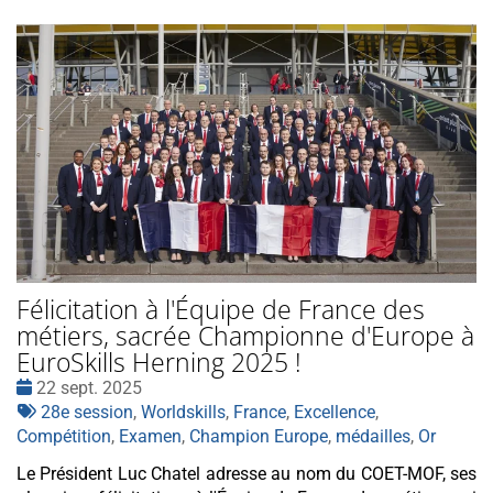
Félicitation à l'Équipe de France des
métiers, sacrée Championne d'Europe à
EuroSkills Herning 2025 !
Date
22 sept. 2025
:
Tags
28e session
,
Worldskills
,
France
,
Excellence
,
:
Compétition
,
Examen
,
Champion Europe
,
médailles
,
Or
Le Président Luc Chatel adresse au nom du COET-MOF, ses