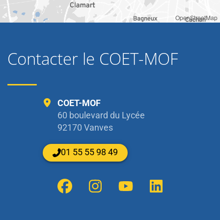
OpenStreetMap
Contacter le COET-MOF
COET-MOF
60 boulevard du Lycée
92170 Vanves
01 55 55 98 49