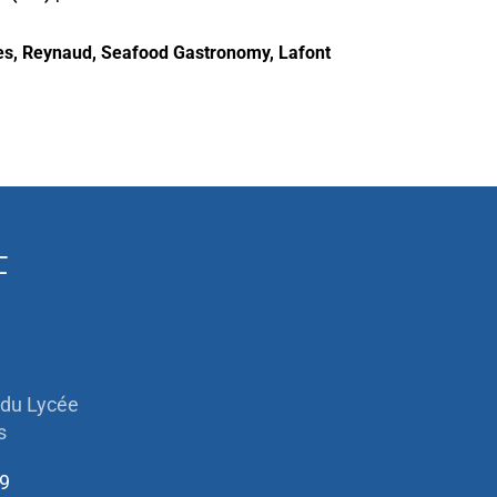
es
,
Reynaud, Seafood Gastronomy
,
Lafont
F
 du Lycée
s
49