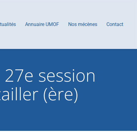
tualités
Annuaire UMOF
Nos mécènes
Contact
 27e session
ailler (ère)