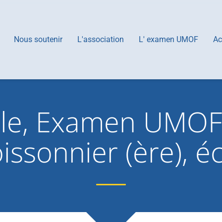
Nous soutenir
L'association
L' examen UMOF
Ac
ale, Examen UMOF
issonnier (ère), éc