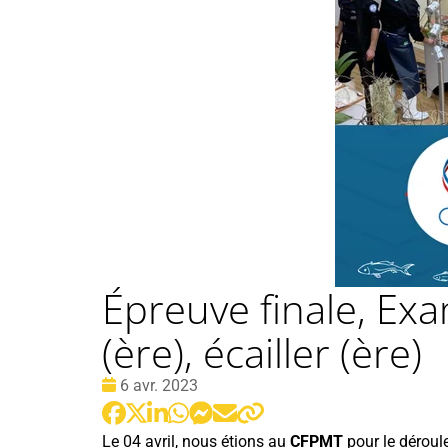
Épreuve finale, Ex
(ère), écailler (ère)
Date
6 avr. 2023
:
Le 04 avril, nous étions au
CFPMT
pour le déroul